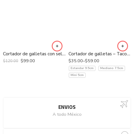
Cortador de galletas con sello – Pawpatrol Chase
Cortador de galletas – Taco con chile
$
99.00
$
35.00
–
$
59.00
$
120.00
Estandar 9.5cm
Mediano 7.5cm
Mini 5cm
ENVIOS
A todo México