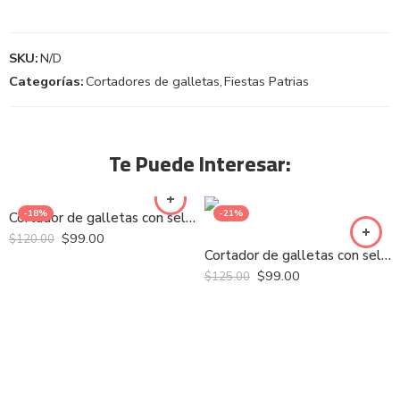
SKU:
N/D
Categorías:
Cortadores de galletas
,
Fiestas Patrias
Te Puede Interesar:
-18%
-21%
Cortador de galletas con sello – Pawpatrol Escudo
$
99.00
$
120.00
Cortador de galletas con sello – Familia Cactus
$
99.00
$
125.00