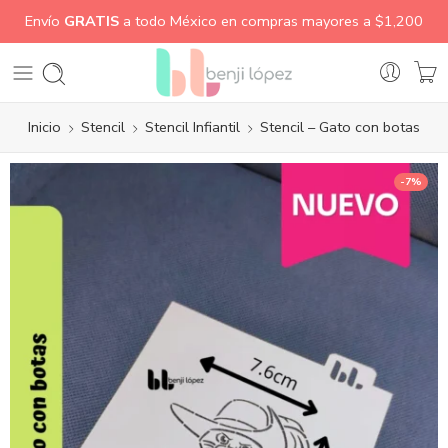
Envío
GRATIS
a todo México en compras mayores a $1,200
Inicio
Stencil
Stencil Infiantil
Stencil – Gato con botas
-7%