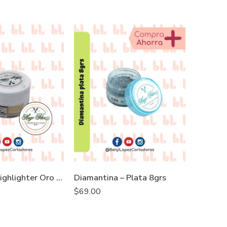
Matizador Highlighter Oro 3grs
Diamantina – Plata 8grs
$
69.00
$
95.00