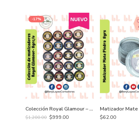
-17%
Colección Royal Glamour – 20pzas
$
999.00
$
62.00
$
1,200.00