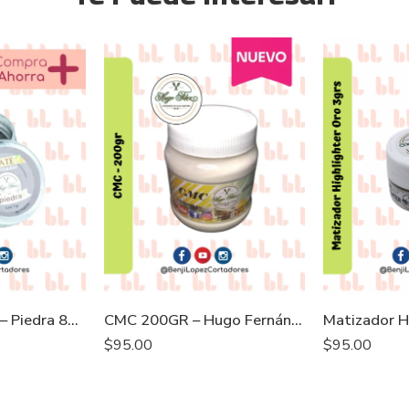
Matizador Mate – Piedra 8grs
CMC 200GR – Hugo Fernández
$
95.00
$
95.00