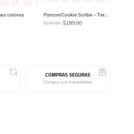
nes colores
Punzon/Cookie Scribe – Termo claro
Rodillos
$
185.00
$
249.0
$
200.00
COMPRAS SEGURAS
Compra con tranquilidad