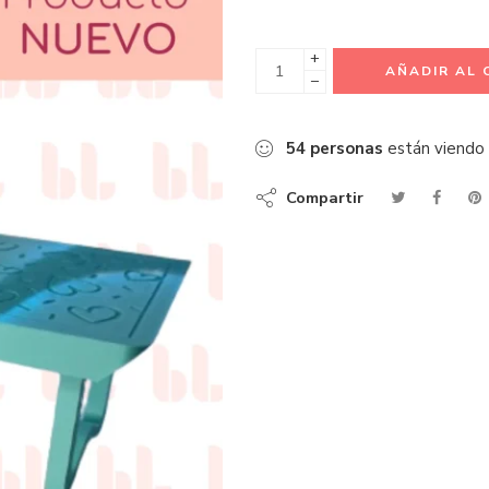
+
AÑADIR AL 
−
54
personas
están viendo
Compartir