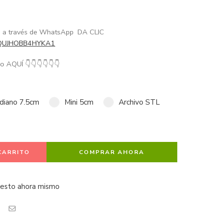
me a través de WhatsApp DA CLIC
/GQUJHOBB4HYKA1
año AQUÍ
👇
👇
👇
👇
👇
👇
diano 7.5cm
Mini 5cm
Archivo STL
CARRITO
COMPRAR AHORA
 esto ahora mismo