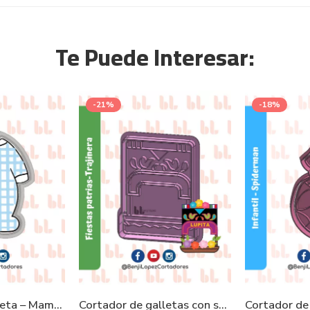
Te Puede Interesar:
-21%
-18%
Cortador de galleta – Mameluco Oso
Cortador de galletas con sello – Trajinera