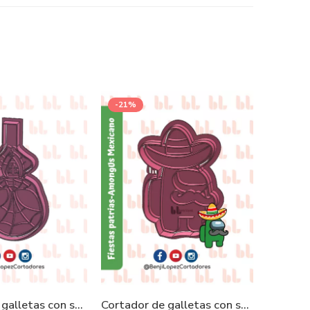
-21%
OFFER
Cortador de galletas con sello – Héroes – Spiderman
Cortador de galletas con sello- AmongUs Mexicano