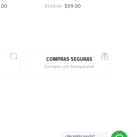
.00
$
99.00
$
35.00
–
$
125.00
COMPRAS SEGURAS
Compra con tranquilidad
¿Necesitas ayuda?