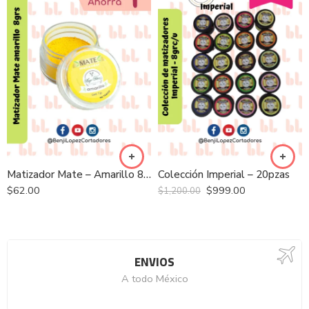
Matizador Mate – Amarillo 8grs
Colección Imperial – 20pzas
$
62.00
$
999.00
$
1,200.00
ENVIOS
A todo México