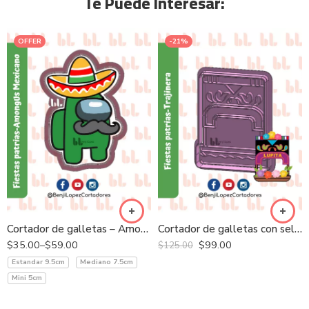
Te Puede Interesar:
OFFER
-21%
Cortador de galletas – AmongUs Mexicano
Cortador de galletas con sello – Trajinera
$
35.00
–
$
59.00
$
99.00
$
125.00
Estandar 9.5cm
Mediano 7.5cm
Mini 5cm