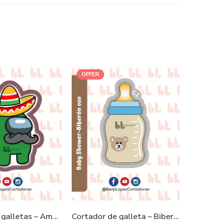
OFFER
-21%
Cortador de galletas – AmongUs Mexicano
Cortador de galleta – Biberón Oso