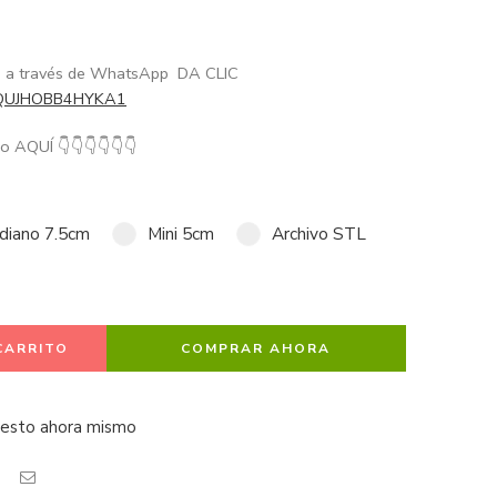
me a través de WhatsApp DA CLIC
/GQUJHOBB4HYKA1
año AQUÍ
👇
👇
👇
👇
👇
👇
diano 7.5cm
Mini 5cm
Archivo STL
CARRITO
COMPRAR AHORA
 esto ahora mismo