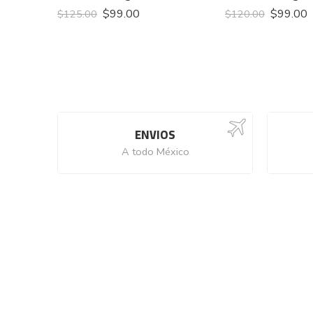
$
99.00
$
99.00
$
125.00
$
120.00
ENVIOS
A todo México