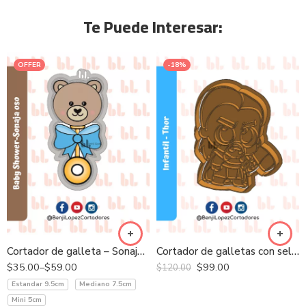
Te Puede Interesar:
OFFER
-18%
Cortador de galleta – Sonaja Oso
Cortador de galletas con sello – Héroes – Thor
$
35.00
–
$
59.00
$
99.00
$
120.00
Estandar 9.5cm
Mediano 7.5cm
Mini 5cm