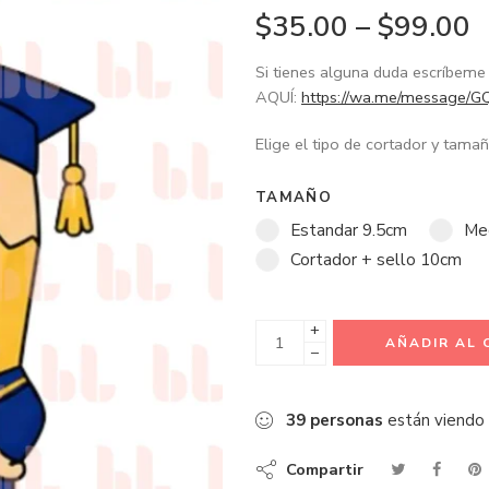
$
35.00
–
$
99.00
Si tienes alguna duda escríbe
AQUÍ:
https://wa.me/message
Elige el tipo de cortador y tam
TAMAÑO
Estandar 9.5cm
Me
Cortador + sello 10cm
+
AÑADIR AL 
−
39
personas
están viendo
Compartir