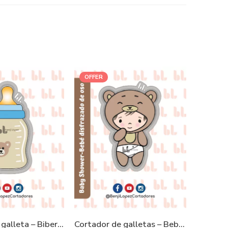
OFFER
-18%
Cortador de galleta – Biberón Oso
Cortador de galletas – Bebé Oso – Baby Shower