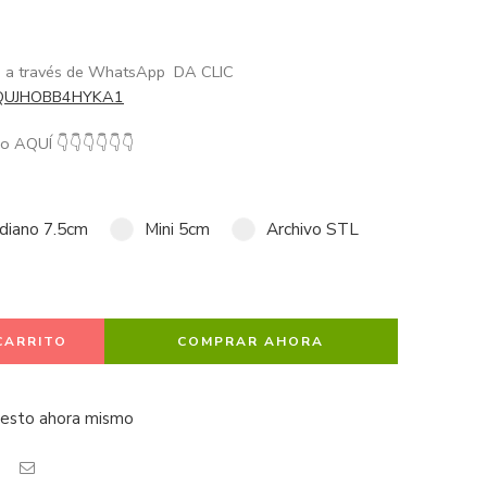
me a través de WhatsApp DA CLIC
/GQUJHOBB4HYKA1
año AQUÍ
👇
👇
👇
👇
👇
👇
diano 7.5cm
Mini 5cm
Archivo STL
CARRITO
COMPRAR AHORA
 esto ahora mismo