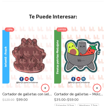
Te Puede Interesar:
-18%
OFFER
Cortador de galletas con sello – Mario Bros Peach
Cortador de galletas – Molcajete
$
99.00
$
35.00
–
$
59.00
$
120.00
Estandar 9.5cm
Mediano 7.5cm