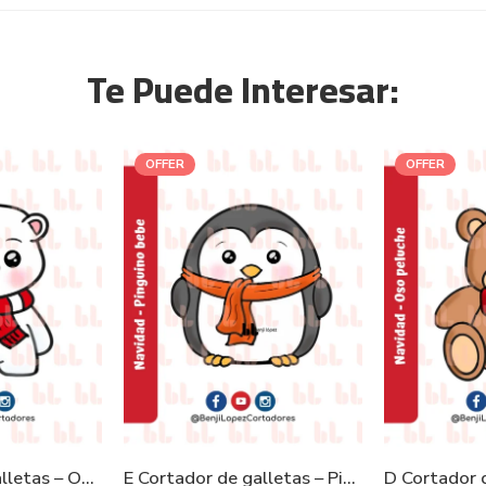
Te Puede Interesar:
OFFER
OFFER
F Cortador de galletas – Oso polar
E Cortador de galletas – Pingüino