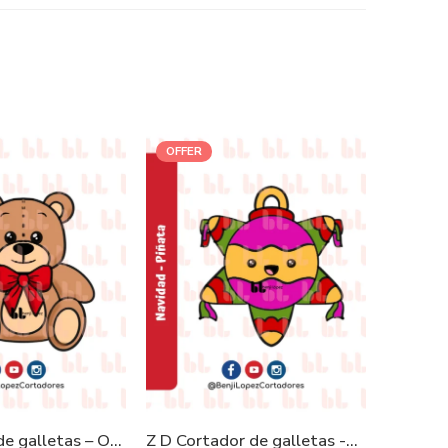
OFFER
OFFER
D Cortador de galletas – Oso Peluche
Z D Cortador de galletas -Piñata