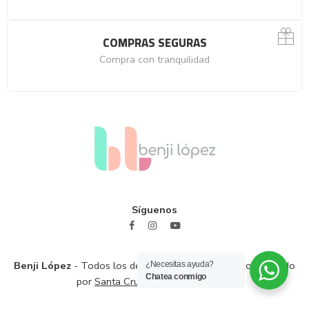
COMPRAS SEGURAS
Compra con tranquilidad
Síguenos
Benji López
- Todos los derechos reservados / Sitio diseñado
¿Necesitas ayuda?
Chatea conmigo
por
Santa Cruz Branding Solutions