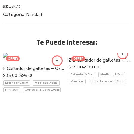
SKU:
N/D
Categoría:
Navidad
Te Puede Interesar:
OFFER
OFFER
Z B Cortador de galletas -Pino navidad
$
35.00
–
$
99.00
F Cortador de galletas – Oso polar
$
35.00
–
$
99.00
Estandar 9.5cm
Mediano 7.5cm
Mini 5cm
Cortador + sello 10cm
Estandar 9.5cm
Mediano 7.5cm
Mini 5cm
Cortador + sello 10cm