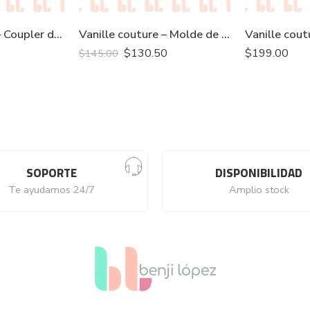
Vanille couture – Coupler de plástico tamaño standard(5 piezas)
Vanille couture – Molde de Silicón “Lili Moño” (Mini)
$
130.50
$
199.00
$
145.00
SOPORTE
DISPONIBILIDAD
Te ayudamos 24/7
Amplio stock