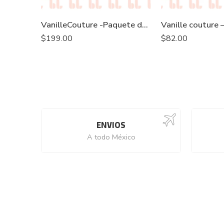
VanilleCouture -Paquete de Pinceles “Liners” (3 piezas)
$
199.00
$
82.00
ENVIOS
A todo México