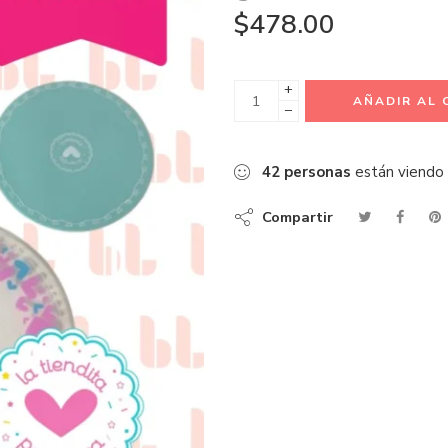
$
478.00
+
AÑADIR AL 
−
42
personas
están viendo
Compartir