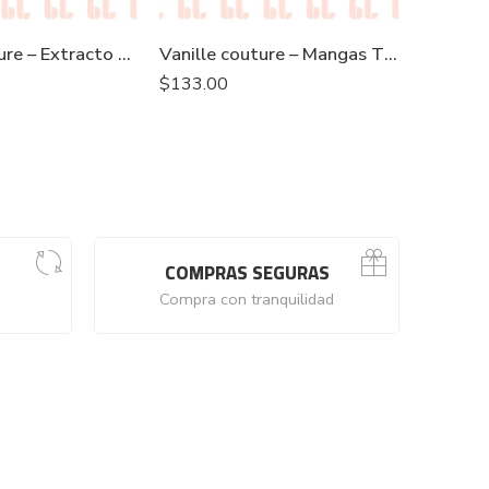
Vanille couture – Extracto de Vainilla Transparente 100% Natural “EXTRA” (500ml)
Vanille couture – Mangas Tipless (Master MINI)
$
133.00
$
83.00
COMPRAS SEGURAS
Compra con tranquilidad