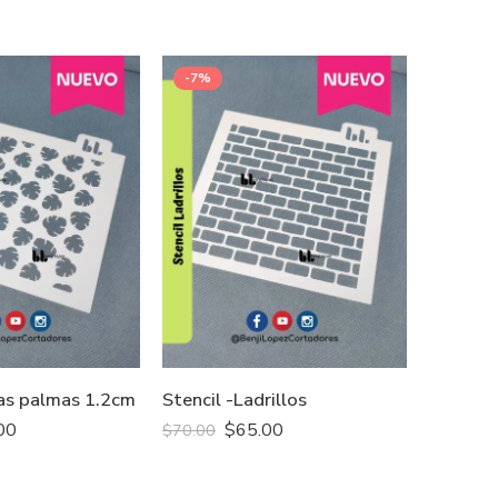
-7%
-7%
jas palmas 1.2cm
Stencil -Ladrillos
Stencil 
00
$
65.00
$
70.00
$
70.00