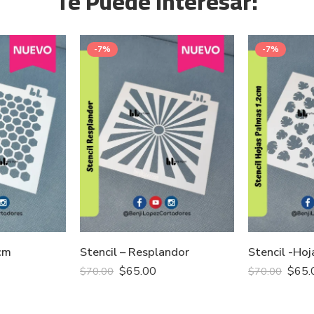
Te Puede Interesar:
-7%
-7%
1cm
Stencil – Resplandor
Stencil -Ho
$
65.00
$
65.
$
70.00
$
70.00