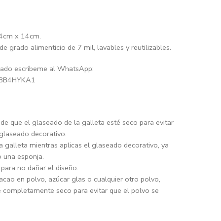
14cm x 14cm.
de grado alimenticio de 7 mil, lavables y reutilizables.
lizado escríbeme al WhatsApp:
HOBB4HYKA1
 de que el glaseado de la galleta esté seco para evitar
 glaseado decorativo.
la galleta mientras aplicas el glaseado decorativo, ya
o una esponja.
 para no dañar el diseño.
cacao en polvo, azúcar glas o cualquier otro polvo,
té completamente seco para evitar que el polvo se