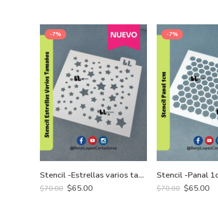
-7%
-7%
Stencil -Estrellas varios tamaños
Stencil -Panal 
$
65.00
$
65.00
$
70.00
$
70.00