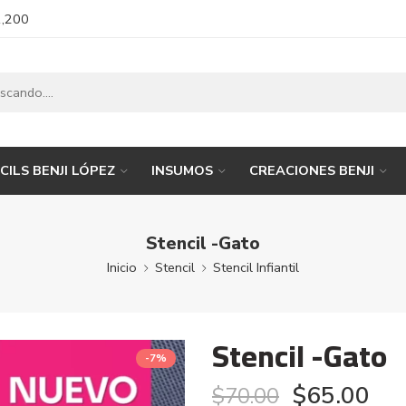
1,200
CILS BENJI LÓPEZ
INSUMOS
CREACIONES BENJI
Stencil -Gato
Inicio
Stencil
Stencil Infiantil
Stencil -Gato
-7%
$
65.00
$
70.00