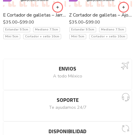
E Cortador de galletas – Jarrón cempasúchil
Z Cortador de galletas – Ajolote calavera
$
35.00
–
$
99.00
$
35.00
–
$
99.00
Estandar 9.5cm
Mediano 7.5cm
Estandar 9.5cm
Mediano 7.5cm
Mini 5cm
Cortador + sello 10cm
Mini 5cm
Cortador + sello 10cm
ENVIOS
A todo México
SOPORTE
Te ayudamos 24/7
DISPONIBILIDAD