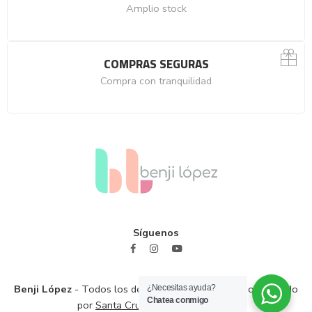
Amplio stock
COMPRAS SEGURAS
Compra con tranquilidad
Síguenos
Benji López
- Todos los derechos reservados / Sitio diseñado
¿Necesitas ayuda?
Chatea conmigo
por
Santa Cruz Branding Solutions