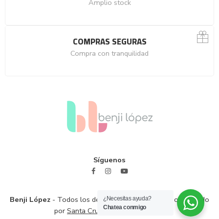
Amplio stock
COMPRAS SEGURAS
Compra con tranquilidad
Síguenos
Benji López
- Todos los derechos reservados / Sitio diseñado
¿Necesitas ayuda?
Chatea conmigo
por
Santa Cruz Branding Solutions