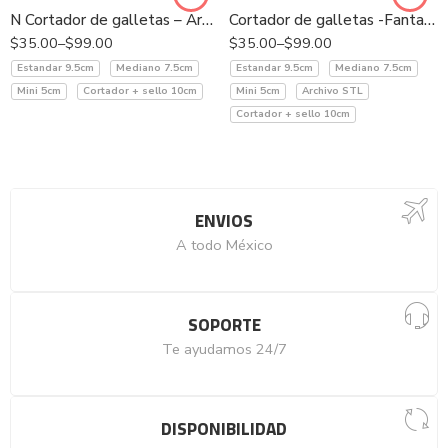
N Cortador de galletas – Araña – Portada
Cortador de galletas -Fantasma tabla
$
35.00
–
$
99.00
$
35.00
–
$
99.00
Estandar 9.5cm
Mediano 7.5cm
Estandar 9.5cm
Mediano 7.5cm
Mini 5cm
Cortador + sello 10cm
Mini 5cm
Archivo STL
Cortador + sello 10cm
ENVIOS
A todo México
SOPORTE
Te ayudamos 24/7
DISPONIBILIDAD