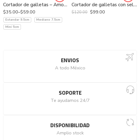
Cortador de galletas – AmongUs Mexicano
Cortador de galletas con sello – Héroes -Capitán América
$
35.00
–
$
59.00
$
99.00
$
120.00
Estandar 9.5cm
Mediano 7.5cm
Mini 5cm
ENVIOS
A todo México
SOPORTE
Te ayudamos 24/7
DISPONIBILIDAD
Amplio stock