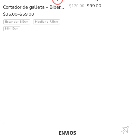
$
99.00
$
120.00
Cortador de galleta – Biberón Oso
$
35.00
–
$
59.00
Estandar 9.5cm
Mediano 7.5cm
Mini 5cm
ENVIOS