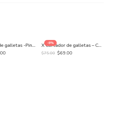
-8%
OFFER
K Cortador de galletas -Pinzas
X Cortador de galletas – Cerveza con limón
.00
$
69.00
$
75.00