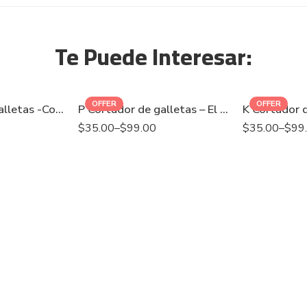
Te Puede Interesar:
OFFER
OFFER
O Cortador de galletas -Corbata corazón
P Cortador de galletas – El lanzo que une nuestros corazones
$
35.00
–
$
99.00
$
35.00
–
$
99