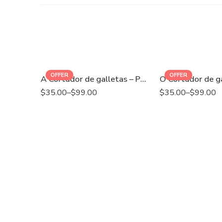
OFFER
OFFER
A Cortador de galletas – Papá superhéroe
$
35.00
–
$
99.00
$
35.00
–
$
99.00