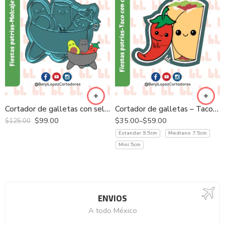
Cortador de galletas con sello – Molcajete
Cortador de galletas – Taco con chile
$
99.00
$
35.00
–
$
59.00
$
125.00
Estandar 9.5cm
Mediano 7.5cm
Mini 5cm
ENVIOS
A todo México