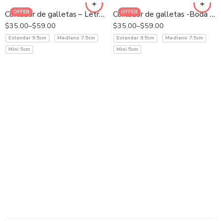
OFFER
OFFER
Cortador de galletas – Letrero Anillo
Cortador de galletas -Boda Cortina
$
35.00
–
$
59.00
$
35.00
–
$
59.00
Estandar 9.5cm
Mediano 7.5cm
Estandar 9.5cm
Mediano 7.5cm
Mini 5cm
Mini 5cm