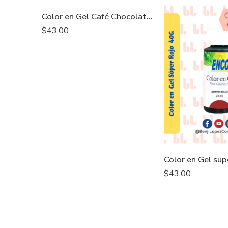
Color en Gel Café Chocolate 40G – ENCO
$
43.00
$
43.00