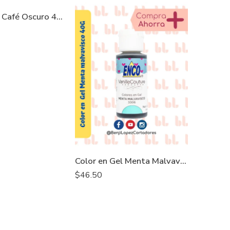
Color en Gel Café Oscuro 40G – ENCO
Color en Gel Menta Malvavisco 40G – ENCO
Mereng
$
46.50
$
123.0